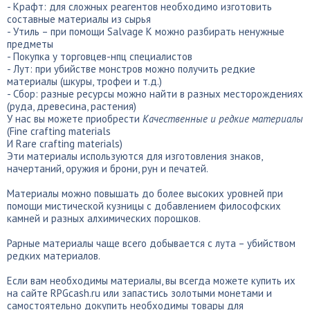
- Крафт: для сложных реагентов необходимо изготовить
составные материалы из сырья
- Утиль – при помощи Salvage К можно разбирать ненужные
предметы
- Покупка у торговцев-нпц специалистов
- Лут: при убийстве монстров можно получить редкие
материалы (шкуры, трофеи и т.д.)
- Сбор: разные ресурсы можно найти в разных месторождениях
(руда, древесина, растения)
У нас вы можете приобрести
Качественные и редкие материалы
(Fine crafting materials
И Rare crafting materials)
Эти материалы используются для изготовления знаков,
начертаний, оружия и брони, рун и печатей.
Материалы можно повышать до более высоких уровней при
помощи мистической кузницы с добавлением философских
камней и разных алхимических порошков.
Рарные материалы чаще всего добывается с лута – убийством
редких материалов.
Если вам необходимы материалы, вы всегда можете купить их
на сайте RPGcash.ru или запастись золотыми монетами и
самостоятельно докупить необходимы товары для