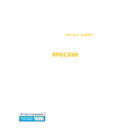
Игры давно занимают важную часть в жизни
людей в наше время. Заниматься
обслуживанием вашего аккаунта (учетной
записи) будут игровые специалисты по
профильному проекту
читать далее
RPGCASH
Конфиденциальность
Пользовательское
соглашение
Гарантии
Дисклеймер