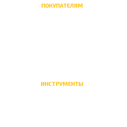
ПОКУПАТЕЛЯМ
Как оплатить?
Скидки
F.A.Q
Памятка клиенту
Способы доставки
ИНСТРУМЕНТЫ
Каталог с играми
Карта сайта
Главная